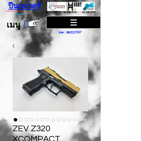
ปืนเทเวศร์
ปืนฮ๊อบบี้ กันส์ HOBBY GUNS
02-2227537
02-226-4770
02-226-4770
/
GUN SPA
เมนู
Line : @d2227537
ZEV Z320
XCOMPACT