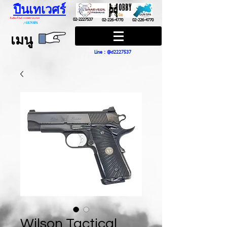
ปืนเทเวศร์
ปืนฮ๊อบบี้ กันส์ HOBBY GUNS
02-2227537
02-226-4770
02-226-4770
/
GUN SPA
เมนู
Line : @d2227537
Wilson Tactical