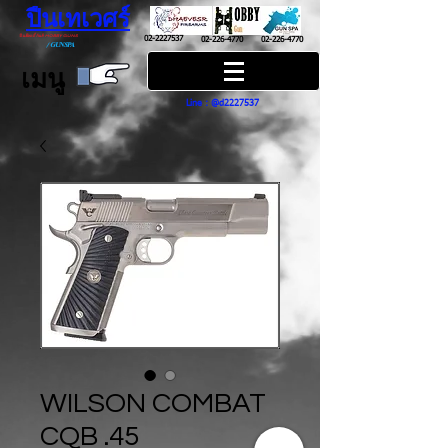
ปืนเทเวศร์
ปืนฮ๊อบบี้ กันส์ HOBBY GUNS
02-2227537
02-226-4770
02-226-4770
/
GUN SPA
เมนู
Line : @d2227537
WILSON COMBAT
CQB .45