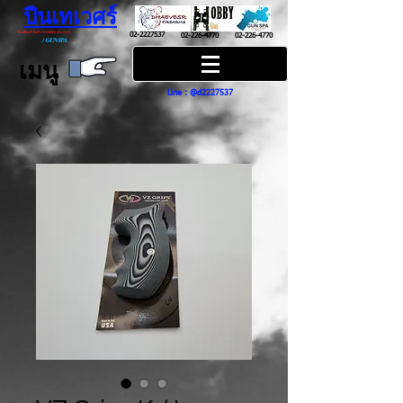
ปืนเทเวศร์
ปืนฮ๊อบบี้ กันส์ HOBBY GUNS
02-2227537
02-226-4770
02-226-4770
/
GUN SPA
เมนู
Line : @d2227537