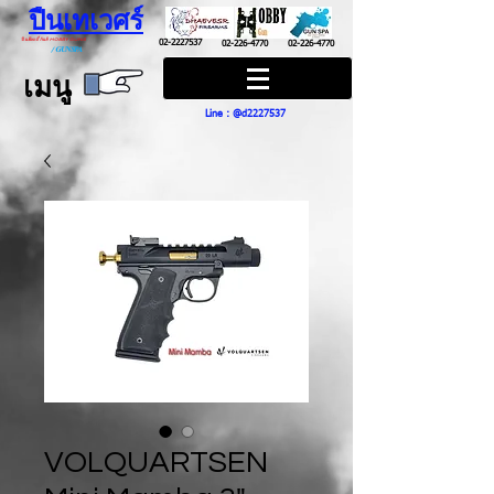
ปืนเทเวศร์
ปืนฮ๊อบบี้ กันส์ HOBBY GUNS
02-2227537
02-226-4770
02-226-4770
/
GUN SPA
เมนู
Line : @d2227537
VOLQUARTSEN