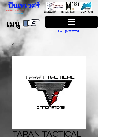
ปืนเทเวศร์
ปืนฮ๊อบบี้ กันส์ HOBBY GUNS
02-2227537
02-226-4770
02-226-4770
/
GUN SPA
เมนู
Line : @d2227537
TARAN TACTICAL