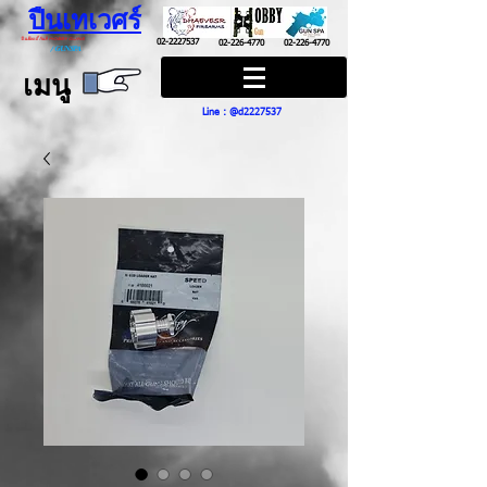
ปืนเทเวศร์
ปืนฮ๊อบบี้ กันส์ HOBBY GUNS
02-2227537
02-226-4770
02-226-4770
/
GUN SPA
เมนู
Line : @d2227537