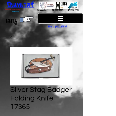
ปืนเทเวศร์
ปืนฮ๊อบบี้ กันส์ HOBBY GUNS
02-2227537
02-226-4770
02-226-4770
/
GUN SPA
เมนู
Line : @d2227537
Silver Stag Badger
Folding Knife
17365