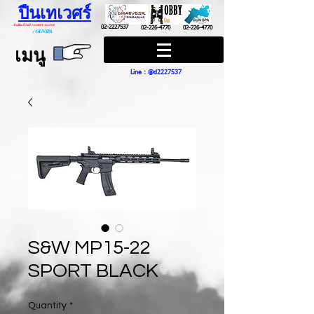
ปืนเทเวศร์
ปืนฮ๊อบบี้ กันส์ HOBBY GUNS
02-2227537
02-226-4770
02-226-4770
/
GUN SPA
เมนู
Line : @d2227537
S&W MP15-22
SPORT BLACK
Quantity
*