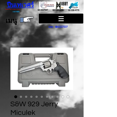
ปืนเทเวศร์
ปืนฮ๊อบบี้ กันส์ HOBBY GUNS
02-2227537
02-226-4770
02-226-4770
/
GUN SPA
เมนู
Line : @d2227537
S&W 929 Jerry
Miculek