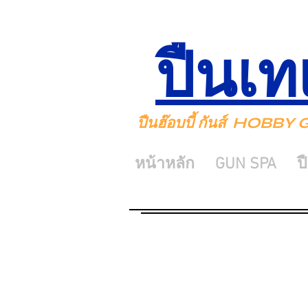
ปืนเท
ปืนฮ๊อบบี้ กันส์ HOBB
หน้าหลัก
GUN SPA
ป