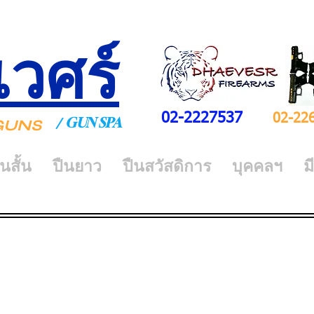
เวศร์
02-2227537
02-22
GUN SPA
/
Y GUNS
ืนสั้น
ปืนยาว
ปืนสวัสดิการ
บุคคลฯ
ม