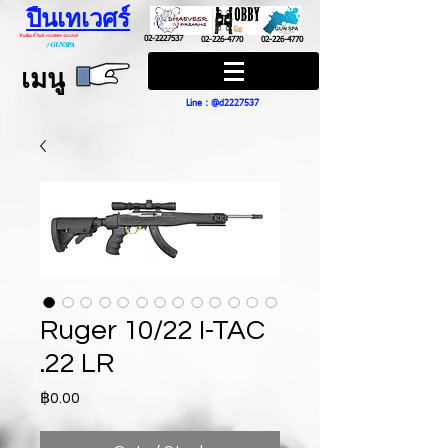
ปืนเทเวศร์
ปืนฮ๊อบบี้ กันส์ HOBBY GUNS
02-2227537
02-226-4770
02-226-4770
/
GUN SPA
เมนู
Line : @d2227537
Ruger 10/22 I-TAC
.22 LR
Price
฿0.00