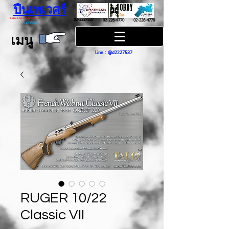
ปืนเทเวศร์
ปืนฮ๊อบบี้ กันส์ HOBBY GUNS
02-2227537
02-226-4770
02-226-4770
/
GUN SPA
เมนู
Line : @d2227537
RUGER 10/22
Classic VII