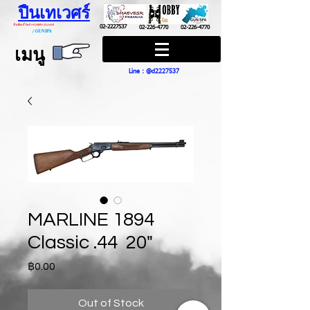
ปืนเทเวศร์
ปืนฮ๊อบบี้ กันส์ HOBBY GUNS
02-2227537
02-226-4770
02-226-4770
/
GUN SPA
เมนู
Line : @d2227537
MARLINE 1894
Classic .44 20"
Price
฿0.00
Out of Stock