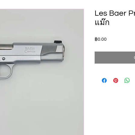
Les Baer Pre
แม๊ก
Price
฿0.00