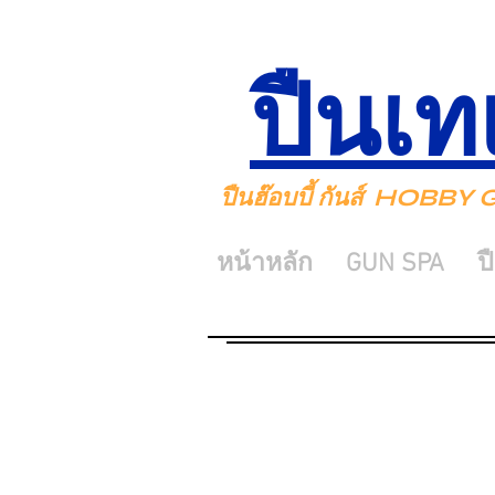
ปืนเท
ปืนฮ๊อบบี้ กันส์ HOBB
หน้าหลัก
GUN SPA
ป