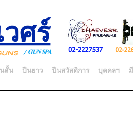
เวศร์
02-2227537
02-22
GUN SPA
/
Y GUNS
ืนสั้น
ปืนยาว
ปืนสวัสดิการ
บุคคลฯ
ม