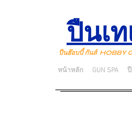
ปืนเท
ปืนฮ๊อบบี้ กันส์ HOBB
หน้าหลัก
GUN SPA
ป