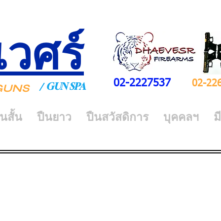
เวศร์
02-2227537
02-22
GUN SPA
/
Y GUNS
ืนสั้น
ปืนยาว
ปืนสวัสดิการ
บุคคลฯ
ม