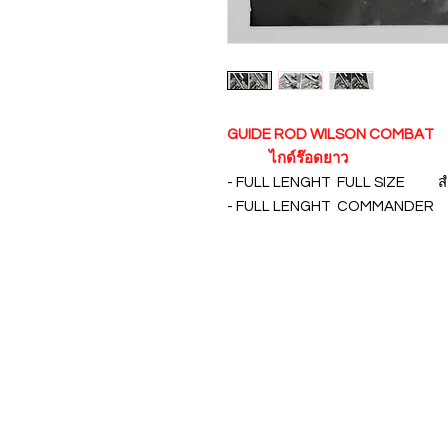
GUIDE ROD WILSON COMBAT
ไกด์ร๊อดยาว
- FULL LENGHT FULL SIZE สำ
- FULL LENGHT COMMANDER 