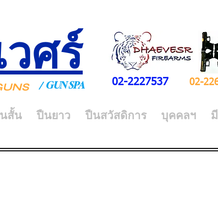
เวศร์
02-2227537
02-22
GUN SPA
/
Y GUNS
ืนสั้น
ปืนยาว
ปืนสวัสดิการ
บุคคลฯ
ม