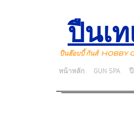
ปืนเท
ปืนฮ๊อบบี้ กันส์ HOBB
หน้าหลัก
GUN SPA
ป