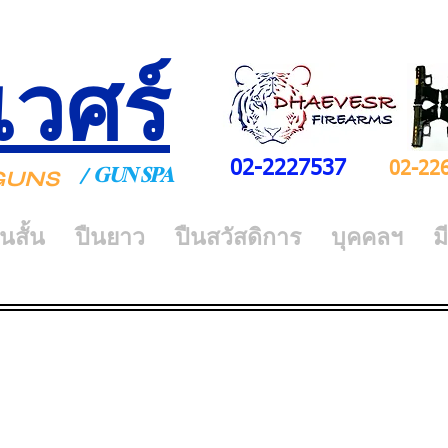
เวศร์
02-2227537
02-22
GUN SPA
/
Y GUNS
ืนสั้น
ปืนยาว
ปืนสวัสดิการ
บุคคลฯ
ม