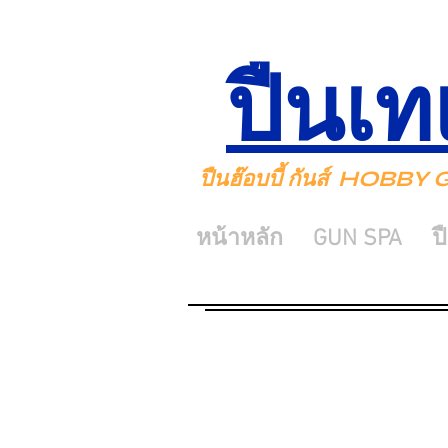
ปืนเท
ปืนฮ๊อบบี้ กันส์ HOBB
หน้าหลัก
GUN SPA
ป