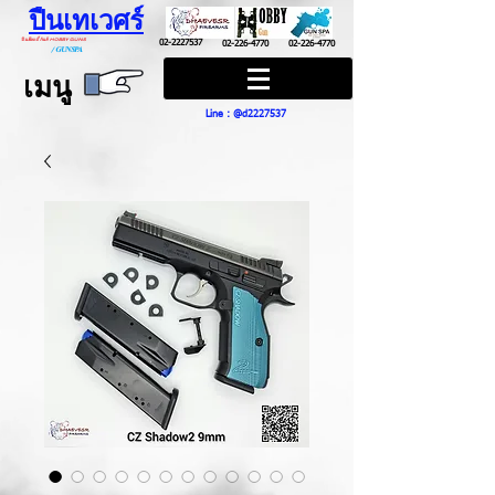
ปืนเทเวศร์
ปืนฮ๊อบบี้ กันส์ HOBBY GUNS
02-2227537
02-226-4770
02-226-4770
/
GUN SPA
เมนู
Line : @d2227537