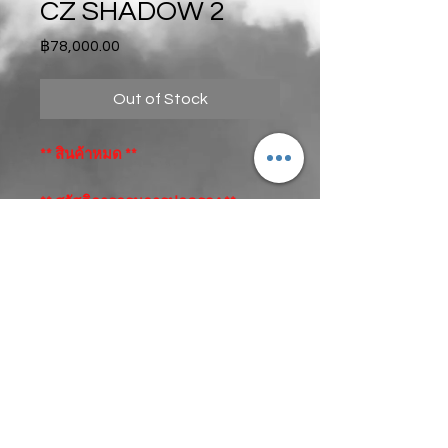
CZ SHADOW 2
Price
฿78,000.00
Out of Stock
** สินค้าหมด **
** สวัสดิการกรมการปกครอง **
CZ SHADOW 2
ขนาด 9 มม.
ลำกล้อง 4.9 นิ้ว
แม๊กกาซีน 17 นัด ดำ 3 อัน
ศูนย์หน้าไฟเบอร์ออฟติค
ศูนย์หลัง ปรับ