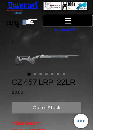
ปืนเทเวศร์
ปืนฮ๊อบบี้ กันส์ HOBBY GUNS
02-2227537
02-226-4770
02-226-4770
/
GUN SPA
เมนู
Line : @d2227537
CZ 457 LRP 22LR
Price
฿0.00
Out of Stock
** สินค้าหมด **