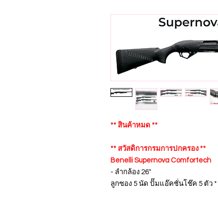
** สินค้าหมด **
** สวัสดิการกรมการปกครอง **
Benelli Supernova Comfortech
- ลำกล้อง 26"
ลูกซอง 5 นัด ปั๊มแอ๊คชั่นโช๊ค 5 ตัว * /