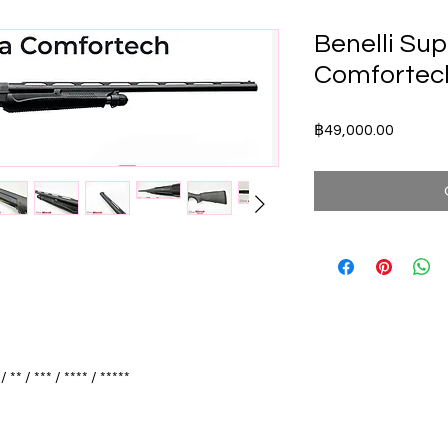
Benelli Su
Comfortech
Price
฿49,000.00
 ** / *** / **** / *****