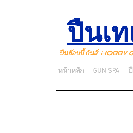
ปืนเท
ปืนฮ๊อบบี้ กันส์ HOBB
หน้าหลัก
GUN SPA
ป