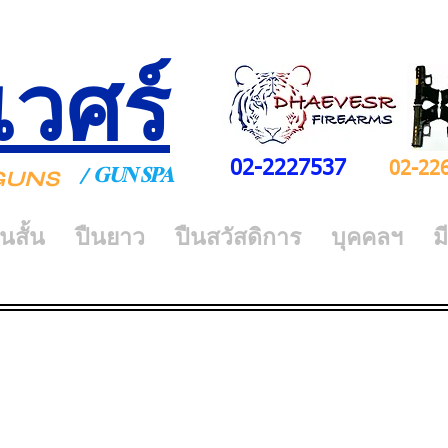
เวศร์
02-2227537
02-22
GUN SPA
/
Y GUNS
ืนสั้น
ปืนยาว
ปืนสวัสดิการ
บุคคลฯ
ม