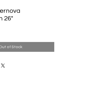
pernova
 26"
Out of Stock