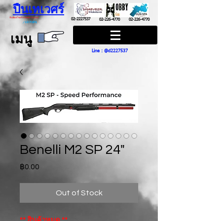
ปืนเทเวศร์
ปืนฮ๊อบบี้ กันส์ HOBBY GUNS
02-2227537
02-226-4770
02-226-4770
/
GUN SPA
เมนู
Line : @d2227537
Benelli M2 SP 24"
Price
฿0.00
Out of Stock
** สินค้าหมด **