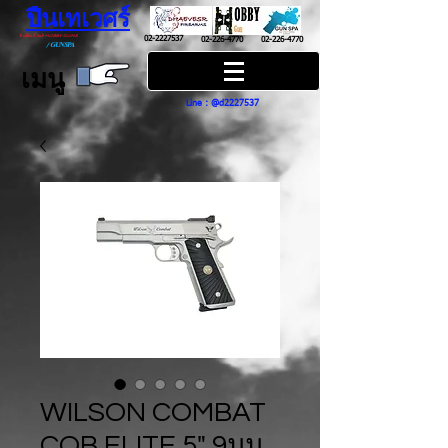
ปืนเทเวศร์
ปืนฮ๊อบบี้ กันส์ HOBBY GUNS
02-2227537
02-226-4770
02-226-4770
/
GUN SPA
เมนู
Line : @d2227537
WILSON COMBAT
CQB ELITE 5" 9มม.