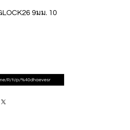
GLOCK26 9มม. 10
e.me/R/ti/p/%40dhaevesr