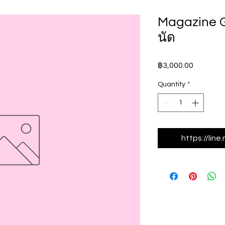
Magazine 
นัด
Price
฿3,000.00
Quantity
*
https://lin