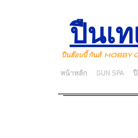
ปืนเท
ปืนฮ๊อบบี้ กันส์ HOBB
หน้าหลัก
GUN SPA
ป