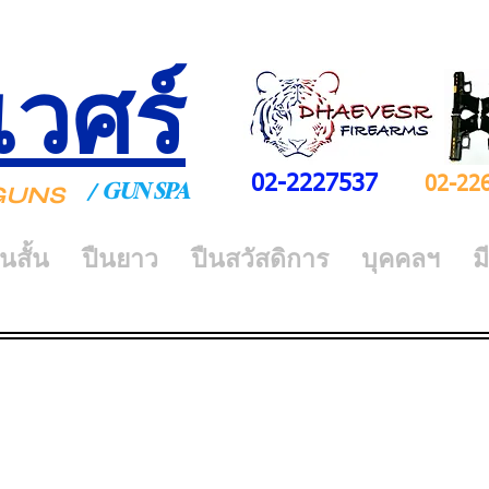
เวศร์
02-2227537
02-22
GUN SPA
/
Y GUNS
ืนสั้น
ปืนยาว
ปืนสวัสดิการ
บุคคลฯ
ม